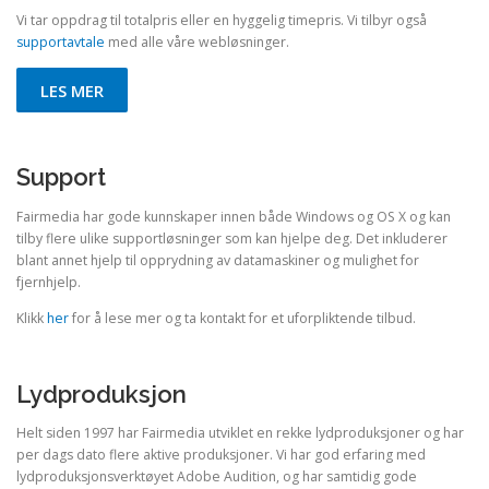
Vi tar oppdrag til totalpris eller en hyggelig timepris. Vi tilbyr også
supportavtale
med alle våre webløsninger.
LES MER
Support
Fairmedia har gode kunnskaper innen både Windows og OS X og kan
tilby flere ulike supportløsninger som kan hjelpe deg. Det inkluderer
blant annet hjelp til opprydning av datamaskiner og mulighet for
fjernhjelp.
Klikk
her
for å lese mer og ta kontakt for et uforpliktende tilbud.
Lydproduksjon
Helt siden 1997 har Fairmedia utviklet en rekke lydproduksjoner og har
per dags dato flere aktive produksjoner. Vi har god erfaring med
lydproduksjonsverktøyet Adobe Audition, og har samtidig gode