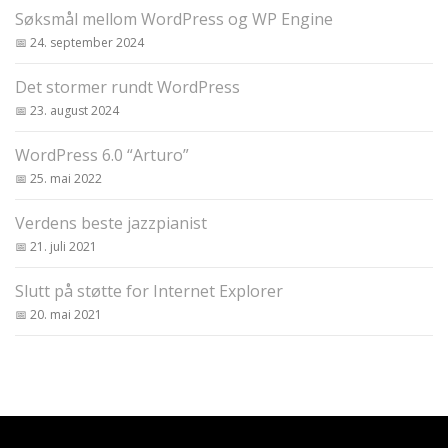
Søksmål mellom WordPress og WP Engine
24. september 2024
Det stormer rundt WordPress
23. august 2024
WordPress 6.0 “Arturo”
25. mai 2022
Verdens beste jazzpianist
21. juli 2021
Slutt på støtte for Internet Explorer
20. mai 2021