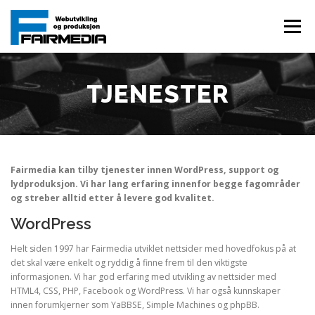
Gå
til
Meny
innhold
HOVEDSIDE
TJENESTER
PROSJEKTER
TJENESTER
OM FAIRMEDIA
KONTAKT OSS
Fairmedia kan tilby tjenester innen WordPress, support og
lydproduksjon. Vi har lang erfaring innenfor begge fagområder
og streber alltid etter å levere god kvalitet.
WordPress
Helt siden 1997 har Fairmedia utviklet nettsider med hovedfokus på at
det skal være enkelt og ryddig å finne frem til den viktigste
informasjonen. Vi har god erfaring med utvikling av nettsider med
HTML4, CSS, PHP, Facebook og WordPress. Vi har også kunnskaper
innen forumkjerner som YaBBSE, Simple Machines og phpBB.