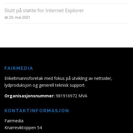
Slutt på støtte for Internet Explorer
20. mai 2021
FAIRMEDIA
Enkeltmannsforetak med fokus på utvikling av nettsider,
lydproduksjon og generell teknisk support.
Organisasjonsnummer:
981916972 MVA
KONTAKTINFORMASJON
Fairmedia
Knarreviktoppen 54