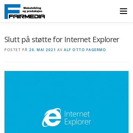
Gå
til
Meny
innhold
HOVEDSIDE
TJENESTER
PROSJEKTER
Slutt på støtte for Internet Explorer
POSTET PÅ
20. MAI 2021
AV
ALF OTTO FAGERMO
OM FAIRMEDIA
KONTAKT OSS