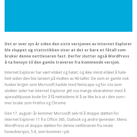
Det er over syv år siden den siste versjonen av Internet Explorer
ble sluppet og statistikken viser at det er bare et fåtall som
bruker denne nettleseren fast. Derfor slutter også WordPress
å ta hensyn til den gamle traveren fra kommende versjon.
Internet Explorer har vært elsket og hatet, og ikke minst elsket å hate
helt siden den ble lansert på midten av 90-tallet. De som er gamle nok
husker krigen som Microsoft hadde med Netscape og for oss som
utvikler sider har Internet Explorer gitt oss mange ekstratimer med å
spesialtilpasse kode for å få nettsidene til å se like bra ut i den som i
mer bruke som Firefox og Chrome.
Den 17. august i år kommer Microsoft selv til å stoppe støtten for
Internet Explorer 11 fra Office 365, Outlook og andre tjenester. Mens
WordPress vil stoppe støtten for denne nettleseren fra neste
hovedversjon, 5.8, som kommer i juli.