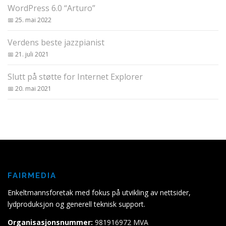
WordPress 6.0 “Arturo”
25. mai 2022
Verdens beste jazzpianist
21. juli 2021
Slutt på støtte for Internet Explorer
20. mai 2021
FAIRMEDIA
Enkeltmannsforetak med fokus på utvikling av nettsider,
lydproduksjon og generell teknisk support.
Organisasjonsnummer:
981916972 MVA