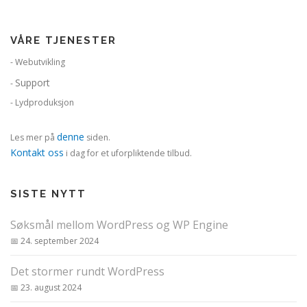
e
g
VÅRE TJENESTER
g
n
- Webutvikling
a
Support
-
v
- Lydproduksjon
i
g
denne
Les mer på
siden.
a
Kontakt oss
i dag for et uforpliktende tilbud.
s
j
SISTE NYTT
o
n
Søksmål mellom WordPress og WP Engine
24. september 2024
Det stormer rundt WordPress
23. august 2024