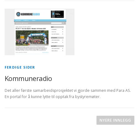
FERDIGE SIDER
Kommuneradio
Det aller første samarbeidsprosjektet vi gjorde sammen med Para AS.
En portal for å kunne lytte til opptak fra bystyremøter.
I
n
NYERE INNLEGG
n
l