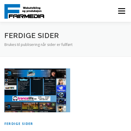
Gå
til
Meny
innhold
HOVEDSIDE
TJENESTER
PROSJEKTER
FERDIGE SIDER
Brukes til publisering når sider er fullført
OM FAIRMEDIA
KONTAKT OSS
FERDIGE SIDER